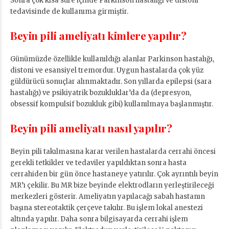
Sonra çok kısa süre içinde Parkinson hastalığı ve distoni
tedavisinde de kullanıma girmiştir.
Beyin pili ameliyatı kimlere yapılır?
Günümüzde özellikle kullanıldığı alanlar Parkinson hastalığı,
distoni ve esansiyel tremordur. Uygun hastalarda çok yüz
güldürücü sonuçlar alınmaktadır. Son yıllarda epilepsi (sara
hastalığı) ve psikiyatrik bozukluklar’da da (depresyon,
obsessif kompulsif bozukluk gibi) kullanılmaya başlanmıştır.
Beyin pili ameliyatı nasıl yapılır?
Beyin pili takılmasına karar verilen hastalarda cerrahi öncesi
gerekli tetkikler ve tedaviler yapıldıktan sonra hasta
cerrahiden bir gün önce hastaneye yatırılır. Çok ayrıntılı beyin
MR’ı çekilir. Bu MR bize beyinde elektrodların yerleştirileceği
merkezleri gösterir. Ameliyatın yapılacağı sabah hastanın
başına stereotaktik çerçeve takılır. Bu işlem lokal anestezi
altında yapılır. Daha sonra bilgisayarda cerrahi işlem