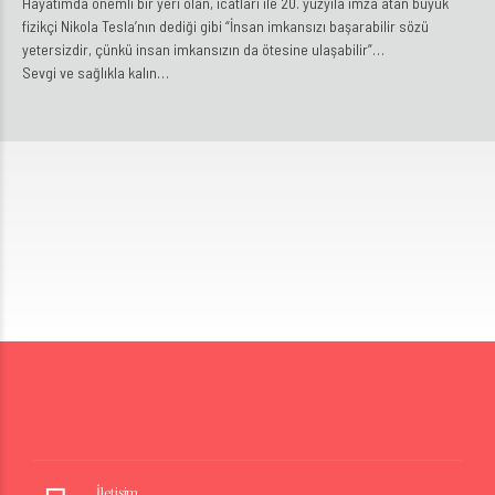
Hayatımda önemli bir yeri olan, icatları ile 20. yüzyıla imza atan büyük
fizikçi Nikola Tesla’nın dediği gibi “İnsan imkansızı başarabilir sözü
yetersizdir, çünkü insan imkansızın da ötesine ulaşabilir”…
Sevgi ve sağlıkla kalın…
İletişim