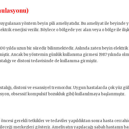
imulasyonu)
ygulanan yöntem beyin pili ameliyatıdır. Bu ameliyat ile beyinde 
ektrik enerjisi verilir. Böylece o bölgede yer alan veya o bölge ile il
 100 yılda uzun bir süredir bilinmektedir. Aslında zaten beyin elektri
miştir. Ancak bu yöntemin günlük kullanıma girmesi 1987 yılında olmu
stalığı ve distoni tedavisinde de kullanıma girmiştir.
talığı, distoni ve esansiyel tremordur. Uygun hastalarda çok yüz gül
resyon, obsessif kompulsif bozukluk gibi) kullanılmaya başlanmıştır.
 öncesi gerekli tetkikler ve tedaviler yapıldıktan sonra hasta cerrahid
rileceği merkezleri gösterir. Ameliyatın yapılacağı sabah hastanın baş