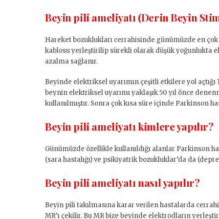
Beyin pili ameliyatı (Derin Beyin St
Hareket bozuklukları cerrahisinde günümüzde en çok u
kablosu yerleştirilip sürekli olarak düşük yoğunlukta el
azalma sağlanır.
Beyinde elektriksel uyarımın çeşitli etkilere yol açtığı
beynin elektriksel uyarımı yaklaşık 50 yıl önce denen
kullanılmıştır. Sonra çok kısa süre içinde Parkinson ha
Beyin pili ameliyatı kimlere yapılır?
Günümüzde özellikle kullanıldığı alanlar Parkinson has
(sara hastalığı) ve psikiyatrik bozukluklar’da da (dep
Beyin pili ameliyatı nasıl yapılır?
Beyin pili takılmasına karar verilen hastalarda cerrahi
MR’ı çekilir. Bu MR bize beyinde elektrodların yerleşti