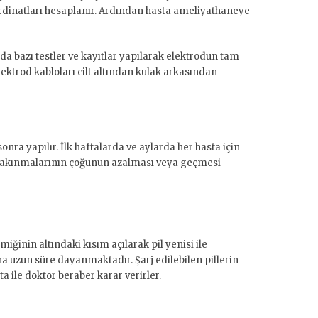
oordinatları hesaplanır. Ardından hasta ameliyathaneye
ada bazı testler ve kayıtlar yapılarak elektrodun tam
lektrod kabloları cilt altından kulak arkasından
sonra yapılır. İlk haftalarda ve aylarda her hasta için
n yakınmalarının çoğunun azalması veya geçmesi
iğinin altındaki kısım açılarak pil yenisi ile
aha uzun süre dayanmaktadır. Şarj edilebilen pillerin
ta ile doktor beraber karar verirler.