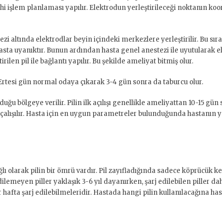
ahi işlem planlaması yapılır. Elektrodun yerleştirileceği noktanın k
i altında elektrodlar beyin içindeki merkezlere yerleştirilir. Bu sır
hasta uyanıktır. Bunun ardından hasta genel anestezi ile uyutularak e
rilen pil ile bağlantı yapılır. Bu şekilde ameliyat bitmiş olur.
Ertesi gün normal odaya çıkarak 3-4 gün sonra da taburcu olur.
ğu bölgeye verilir. Pilin ilk açılışı genellikle ameliyattan 10-15 gün 
 çalışılır. Hasta için en uygun parametreler bulunduğunda hastanı
lı olarak pilin bir ömrü vardır. Pil zayıfladığında sadece köprücük kem
edilemeyen piller yaklaşık 3-6 yıl dayanırken, şarj edilebilen piller d
r hafta şarj edilebilmeleridir. Hastada hangi pilin kullanılacağına has