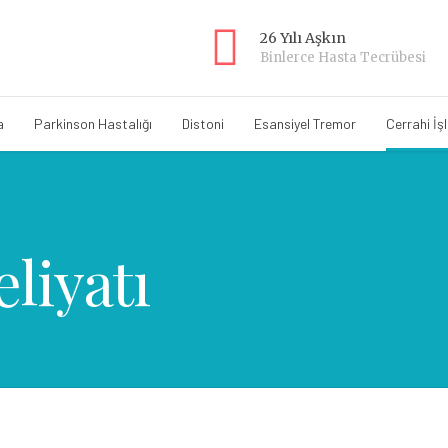
26 Yılı Aşkın
Binlerce Hasta Tecrübesi
a
Parkinson Hastalığı
Distoni
Esansiyel Tremor
Cerrahi İş
liyatı