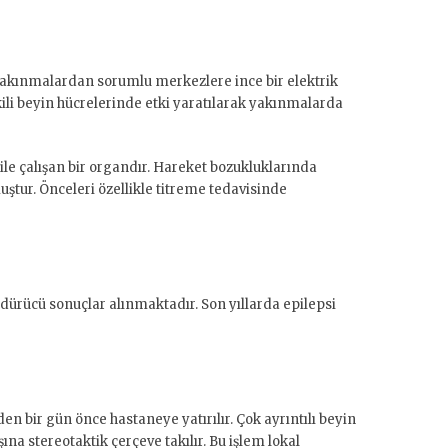
yakınmalardan sorumlu merkezlere ince bir elektrik
işkili beyin hücrelerinde etki yaratılarak yakınmalarda
k ile çalışan bir organdır. Hareket bozukluklarında
ştur. Önceleri özellikle titreme tedavisinde
dürücü sonuçlar alınmaktadır. Son yıllarda epilepsi
en bir gün önce hastaneye yatırılır. Çok ayrıntılı beyin
ına stereotaktik çerçeve takılır. Bu işlem lokal